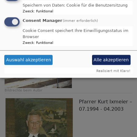
Speichern von Daten: Cookie für die Benutzersitzung
05.1994
Zweck
:
Funktional
(erste Pfarrerin in
Consent Manager
Bayern)
(immer erforderlich)
Cookie Consent speichert Ihre Einwilligungsstatus im
Browser
Zweck
:
Funktional
Auswahl akzeptieren
Alle akzeptieren
Realisiert mit Klaro!
Bildrechte
beim Autor
Pfarrer Kurt Ixmeier –
07.1994 - 04.2003