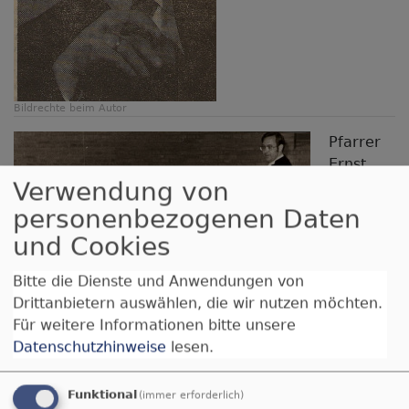
Bildrechte
beim Autor
Pfarrer
Ernst
Verwendung von
Wörle –
08.1964
personenbezogenen Daten
-
und Cookies
08.1976
Bitte die Dienste und Anwendungen von
Drittanbietern auswählen, die wir nutzen möchten.
Für weitere Informationen bitte unsere
Datenschutzhinweise
lesen.
Bildrechte
beim Autor
Pfarrerin Marianne
Funktional
(immer erforderlich)
Pflüger – 03.1977 -