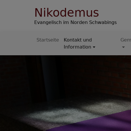
Direkt
Nikodemus
zum
Inhalt
Evangelisch im Norden Schwabings
Startseite
Kontakt und
Gem
Hauptnavigation
Information