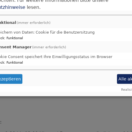
tzhinweise
lesen.
für Sie da!
nktional
(immer erforderlich)
ichern von Daten: Cookie für die Benutzersitzung
ck
:
Funktional
nsent Manager
(immer erforderlich)
s Pfarrbüro:
kie Consent speichert Ihre Einwilligungsstatus im Browser
ck
:
Funktional
kzeptieren
Alle a
Realisi
: