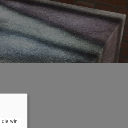
n
 die wir