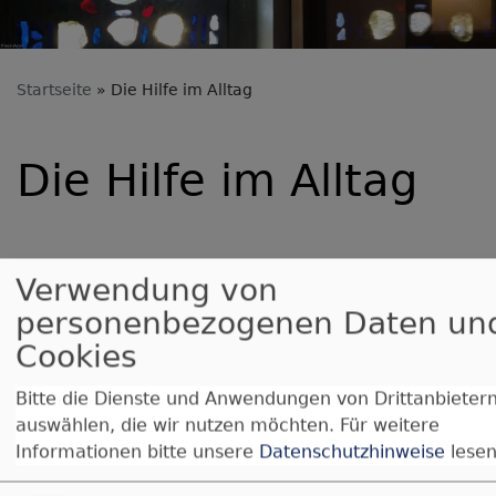
Startseite
Die Hilfe im Alltag
Die Hilfe im Alltag
Verwendung von
personenbezogenen Daten un
Cookies
Bitte die Dienste und Anwendungen von Drittanbieter
auswählen, die wir nutzen möchten.
Für weitere
Evangel
Informationen bitte unsere
Datenschutzhinweise
lesen
Pflegedi