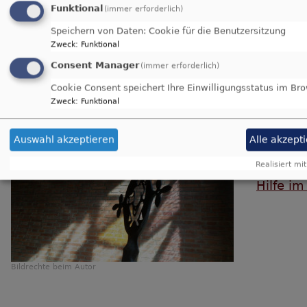
Funktional
(immer erforderlich)
Speichern von Daten: Cookie für die Benutzersitzung
Zweck
:
Funktional
Consent Manager
(immer erforderlich)
Cookie Consent speichert Ihre Einwilligungsstatus im Br
Zweck
:
Funktional
Bildrechte
beim Autor
Auswahl akzeptieren
Alle akzept
Realisiert mit
Hilfe im
Bildrechte
beim Autor