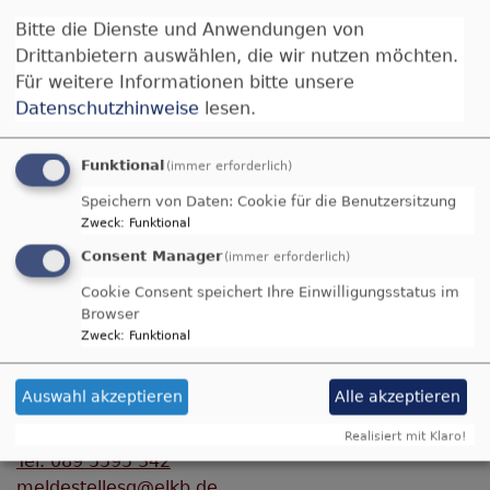
Bitte die Dienste und Anwendungen von
Drittanbietern auswählen, die wir nutzen möchten.
Für weitere Informationen bitte unsere
Datenschutzhinweise
lesen.
Funktional
(immer erforderlich)
Fachstelle für den Umgang mit sexualisierter
Speichern von Daten: Cookie für die Benutzersitzung
Gewalt
Zweck
:
Funktional
der Evangelisch-Lutherischen Kirche in Bayern
Consent Manager
(immer erforderlich)
Ansprechstelle für Betroffene
Cookie Consent speichert Ihre Einwilligungsstatus im
Tel. 089 55 95 335
(Montag 10 bis 11 Uhr, Dienstag
Browser
17 bis 18 Uhr)
Zweck
:
Funktional
ansprechstellesg@elkb.de
(Antwort innerhalb von
48 Stunden)
Auswahl akzeptieren
Alle akzeptieren
Meldestelle für Fälle sexualisierter Gewalt
Realisiert mit Klaro!
Tel. 089 5595 342
meldestellesg@elkb.de